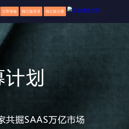
立即体验
独立版登录
独立版注册