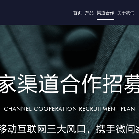
首页
产品
渠道合作
关于我们