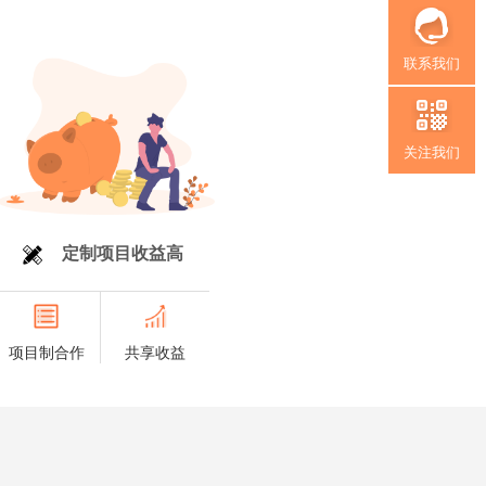
联系我们
关注我们