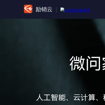
励销云
|